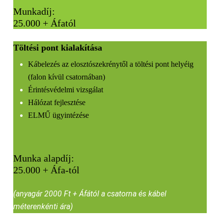
Munkadíj:
25.000 + Áfatól
Töltési pont kialakítása
Kábelezés az elosztószekrénytől a töltési pont helyéig
(falon kívül csatornában)
Érintésvédelmi vizsgálat
Hálózat fejlesztése
ELMŰ ügyintézése
Munka alapdíj:
25.000 + Áfa-tól
(anyagár 2000 Ft + Áfától a csatorna és kábel
méterenkénti ára)