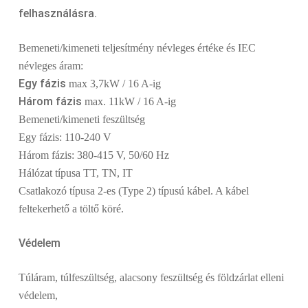
felhasználásra.
Bemeneti/kimeneti teljesítmény névleges értéke és IEC
névleges áram:
Egy fázis
max 3,7kW / 16 A-ig
Három fázis
max. 11kW / 16 A-ig
Bemeneti/kimeneti feszültség
Egy fázis: 110-240 V
Három fázis: 380-415 V, 50/60 Hz
Hálózat típusa TT, TN, IT
Csatlakozó típusa 2-es (Type 2) típusú kábel. A kábel
feltekerhető a töltő köré.
Védelem
Túláram, túlfeszültség, alacsony feszültség és földzárlat elleni
védelem,