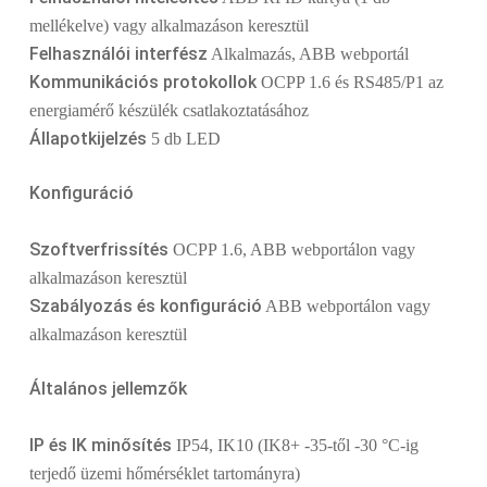
mellékelve) vagy alkalmazáson keresztül
Felhasználói interfész
Alkalmazás, ABB webportál
Kommunikációs protokollok
OCPP 1.6 és RS485/P1 az
energiamérő készülék csatlakoztatásához
Állapotkijelzés
5 db LED
Konfiguráció
Szoftverfrissítés
OCPP 1.6, ABB webportálon vagy
alkalmazáson keresztül
Szabályozás és konfiguráció
ABB webportálon vagy
alkalmazáson keresztül
Általános jellemzők
IP és IK minősítés
IP54, IK10 (IK8+ -35-től -30 °C-ig
terjedő üzemi hőmérséklet tartományra)