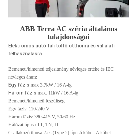
ABB Terra AC széria általános
tulajdonságai
Elektromos autó fali töltő otthonra és vállalati
felhasználásra.
Bemeneti/kimeneti teljesítmény névleges értéke és IEC
névleges áram:
Egy fázis
max 3,7kW / 16 A-ig
Három fázis
max. 11kW / 16 A-ig
Bemeneti/kimeneti feszültség
Egy fázis: 110-240 V
Három fázis: 380-415 V, 50/60 Hz
Hálózat típusa TT, TN, IT
Csatlakozó típusa 2-es (Type 2) típusú kábel. A kábel