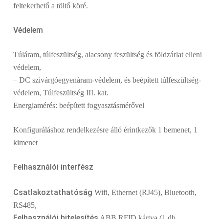
feltekerhető a töltő köré.
Védelem
Túláram, túlfeszültség, alacsony feszültség és földzárlat elleni
védelem,
– DC szivárgóegyenáram-védelem, és beépített túlfeszültség-
védelem, Túlfeszültség III. kat.
Energiamérés: beépített fogyasztásmérővel
Konfiguráláshoz rendelkezésre álló érintkezők 1 bemenet, 1
kimenet
Felhasználói interfész
Csatlakoztathatóság
Wifi, Ethernet (RJ45), Bluetooth,
RS485,
Felhasználói hitelesítés
ABB RFID kártya (1 db