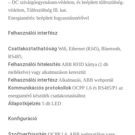
– DC szivárgóegyenáram-védelem, és beépített túlfeszültség-
védelem, Túlfeszültség III. kat.
Energiamérés: beépített fogyasztásmérővel
Felhasználói interfész
Csatlakoztathatóság
Wifi, Ethernet (RJ45), Bluetooth,
RS485,
Felhasználói hitelesítés
ABB RFID kártya (1 db
mellékelve) vagy alkalmazáson keresztül
Felhasználói interfész
Alkalmazás, ABB webportál
Kommunikációs protokollok
OCPP 1.6 és RS485/P1 az
energiamérő készülék csatlakoztatásához
Állapotkijelzés
5 db LED
Konfiguráció
Szoftverfrissítés
OCPP 1.6, ABB webportálon vagy