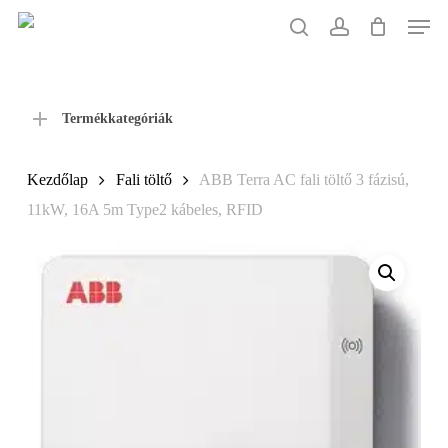
Skip
Men
to
search
account
main
content
Termékkategóriák
Kezdőlap
Fali töltő
ABB Terra AC fali töltő 3 fázisú,
11kW, 16A 5m Type2 kábeles, RFID