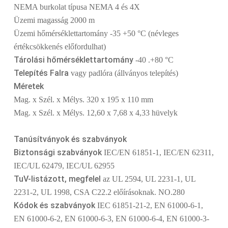
NEMA burkolat típusa NEMA 4 és 4X
Üzemi magasság 2000 m
Üzemi hőmérséklettartomány -35 +50 °C (névleges
értékcsökkenés előfordulhat)
Tárolási hőmérséklettartomány
-40 .+80 °C
Telepítés Falra
vagy padlóra (állványos telepítés)
Méretek
Mag. x Szél. x Mélys. 320 x 195 x 110 mm
Mag. x Szél. x Mélys. 12,60 x 7,68 x 4,33 hüvelyk
Tanúsítványok és szabványok
Biztonsági szabványok
IEC/EN 61851-1, IEC/EN 62311,
IEC/UL 62479, IEC/UL 62955
TuV-listázott, megfelel
az UL 2594, UL 2231-1, UL
2231-2, UL 1998, CSA C22.2 előírásoknak. NO.280
Kódok és szabványok
IEC 61851-21-2, EN 61000-6-1,
EN 61000-6-2, EN 61000-6-3, EN 61000-6-4, EN 61000-3-