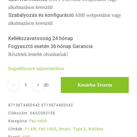
alkalmazáson keresztül
Szabályozás és konfiguráció
ABB webportálon vagy
alkalmazáson keresztül
Kellékszavatosság 24 hónap
Fogyasztó esetén 36 hónap Garancia
Részletek lentebb olvashatóak!
Engedélyezett utánrendelésre
Kosárba Teszem
8719874450942
8719874450942
Cikkszám:
6AGC082156
Kategória:
Fali töltő
Címkék:
11 kW
,
Fali töltő
,
Smart
,
Type 2
,
Wallbox