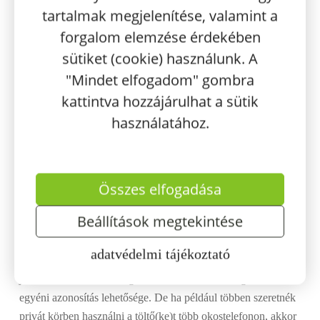
tartalmak megjelenítése, valamint a
forgalom elemzése érdekében
sütiket (cookie) használunk. A
"Mindet elfogadom" gombra
kattintva hozzájárulhat a sütik
használatához.
ABB fali EVSE
Az
rendkívül széles beállítási lehetőséggel
rendelkezik, telefonos applikáción (ChargerSync App), amely
elérhető az App vagy Google play store-ban, a következő
funkciók találhatók:
Összes elfogadása
– Azonosítás
Beállítások megtekintése
A töltő “aktiválásához” / használatához az appban létre kell
adatvédelmi tájékoztató
hozni egy jelszóval védett felhasználói fiókot, így levédhető
jelszóval illetve RFID tag használata esetén is megoldott az
egyéni azonosítás lehetősége. De ha például többen szeretnék
privát körben használni a töltő(ke)t több okostelefonon, akkor