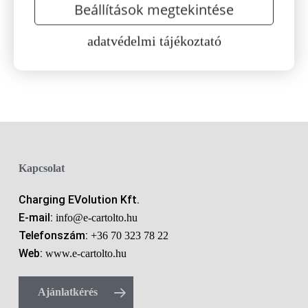
Beállítások megtekintése
fali töltő, Type 2
beépített 5 m
adatvédelmi tájékoztató
töltőkábel
495.300
Ft
ÁFA-val
Kapcsolat
Charging EVolution Kft.
E-mail:
info@e-cartolto.hu
Telefonszám:
+36 70 323 78 22
Web:
www.e-cartolto.hu
Ajánlatkérés