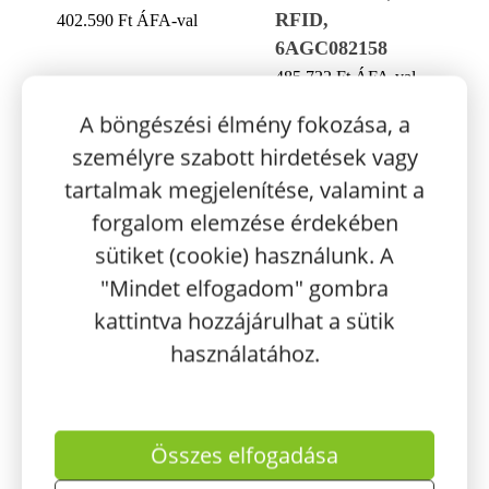
RFID,
402.590
Ft
ÁFA-val
6AGC082158
485.722
Ft
ÁFA-val
A böngészési élmény fokozása, a
személyre szabott hirdetések vagy
tartalmak megjelenítése, valamint a
forgalom elemzése érdekében
sütiket (cookie) használunk. A
"Mindet elfogadom" gombra
kattintva hozzájárulhat a sütik
használatához.
Összes elfogadása
Voltie 22kW okos