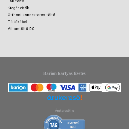
Fali töltő
Kiegészítők
Otthoni konnektoros töltő
Töltőkábel
Villámtöltő DC
Barion kártyás fizetés
Árukereső.hu