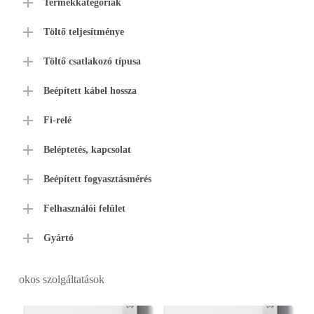
Termékkategóriák
Töltő teljesítménye
Töltő csatlakozó típusa
Beépített kábel hossza
Fi-relé
Beléptetés, kapcsolat
Beépített fogyasztásmérés
Felhasználói felület
Gyártó
okos szolgáltatások