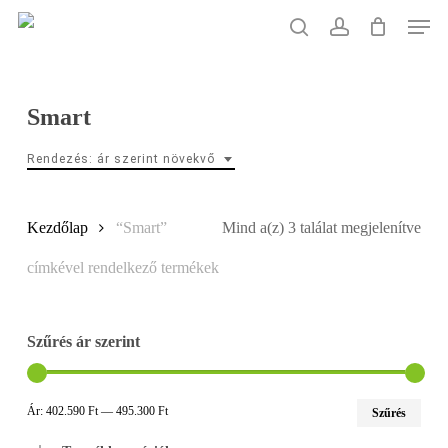
Skip
Men
to
search
account
main
content
Smart
Rendezés: ár szerint növekvő
Sort
Kezdőlap
“Smart”
Mind a(z) 3 találat megjelenítve
by
címkével rendelkező termékek
pric
Szűrés ár szerint
low
to
Min
Max
Ár:
402.590 Ft
—
495.300 Ft
Szűrés
ár
ár
hig