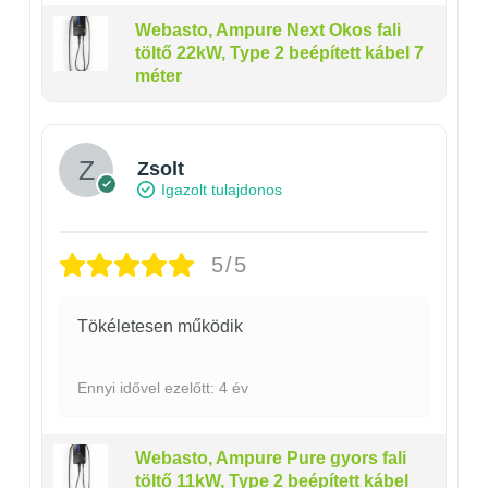
teljesítményét is.
Webasto, Ampure Next Okos fali
– Három fázisú gyors töltő: alkalmas egy, kettő és három fázisú
töltő 22kW, Type 2 beépített kábel 7
töltésre.
méter
– Egy fázisú falitöltő: csak egyfázisú töltésre alkalmas, lehetséges
vele a többfázisú töltésvezérlővel szerelt járművek töltése, csak
jelentősen tovább tart a töltés, ez által nem élvezhető a gyors töltés
Zsolt
előnye.
Igazolt tulajdonos
Csatlakozó típusa
5/5
A beépített kábellel vagy Type 2 csatlakozó aljzattal vannak
ellátva, de a beépítettnél az autó oldali csatlakozó két típusú lehet:
Tökéletesen működik
– Beépített Type 1 csatlakozós kábel: egy fázisú töltőkábel csak
egyfázisú elektromos autó töltésre alkalmas, amelyek Type 1
Ennyi idővel ezelőtt: 4 év
aljzattal szereltek.
– Beépített Type 2 csatlakozós kábel:
alkalmas
egy, kettő és három
fázisú töltésre.
Webasto, Ampure Pure gyors fali
töltő 11kW, Type 2 beépített kábel