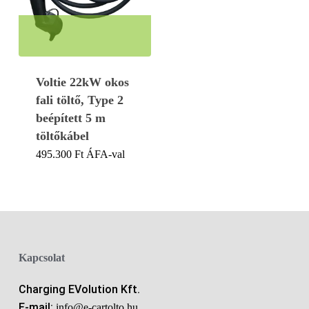
Voltie 22kW okos
fali töltő, Type 2
beépített 5 m
töltőkábel
495.300
Ft
ÁFA-val
Kapcsolat
Charging EVolution Kft.
E-mail:
info@e-cartolto.hu