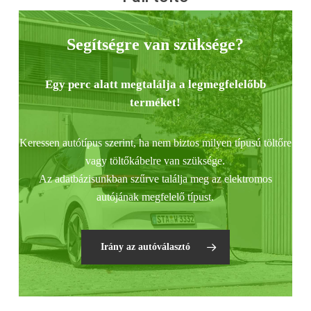
Segítségre van szüksége?
Egy perc alatt megtalálja a legmegfelelőbb
terméket!
Keressen autótípus szerint, ha nem biztos milyen típusú töltőre
vagy töltőkábelre van szüksége.
Az adatbázisunkban szűrve találja meg az elektromos
autójának megfelelő típust.
Irány az autóválasztó