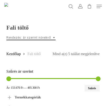
Skip
Men
to
search
account
main
content
Fali töltő
Rendezés: ár szerint növekvő
Sort
Kezdőlap
Fali töltő
Mind a(z) 5 találat megjelenítve
by
Szűrés ár szerint
pric
low
Min
Max
Ár:
153.670 Ft
—
495.300 Ft
Szűrés
ár
ár
to
Termékkategóriák
hig