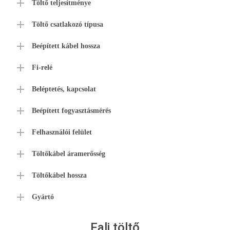
Töltő teljesítménye
Töltő csatlakozó típusa
Beépített kábel hossza
Fi-relé
Beléptetés, kapcsolat
Beépített fogyasztásmérés
Felhasználói felület
Töltőkábel áramerősség
Töltőkábel hossza
Gyártó
Fali töltő