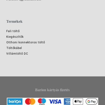
Termékek
Fali töltő
Kiegészítők
Otthoni konnektoros töltő
Töltőkábel
Villámtöltő DC
Barion kártyás fizetés