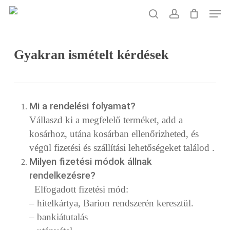
Skip
Men
to
search
account
main
content
Gyakran ismételt kérdések
Mi a rendelési folyamat?
Vállaszd ki a megfelelő terméket, add a
kosárhoz, utána kosárban ellenőrizheted, és
végül fizetési és szállítási lehetőségeket találod .
Milyen fizetési módok állnak
rendelkezésre?
Elfogadott fizetési mód:
– hitelkártya, Barion rendszerén keresztül.
– bankiátutalás