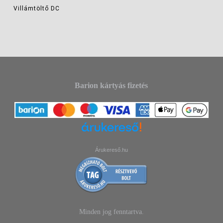
Villámtöltő DC
Barion kártyás fizetés
Árukereső.hu
Minden jog fenntartva.