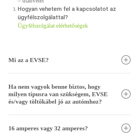
– utánvétel
Hogyan vehetem fel a kapcsolatot az
ügyfélszolgálattal?
Ügyfélszolgálat elérhetőségek
Mi az a EVSE?
EVSE
Az
egy rövidítés Electric Vehicle Supply
Elektromos Járművet Tápláló
Equipment, magyarul
Ha nem vagyok benne biztos, hogy
Eszköz
töltőnek hívják
ként fordítható. Itthon általában
.
milyen típusra van szükségem, EVSE
és/vagy töltőkábel jó az autómhoz?
Állunk rendelkezésére
kérem, keressen minket bizalommal
segítünk
és
a megfelelő típus kiválasztásában!
16 amperes vagy 32 amperes?