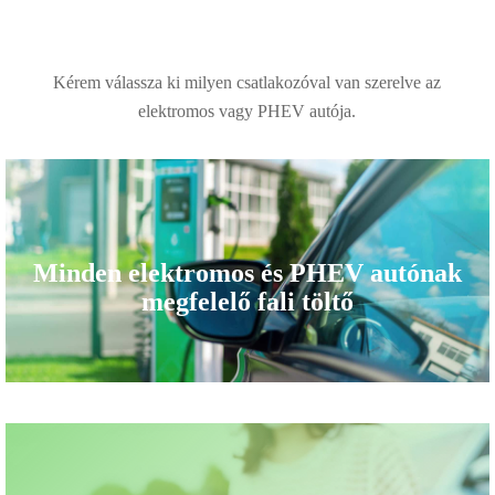
Kérem válassza ki milyen csatlakozóval van szerelve az
elektromos vagy PHEV autója.
Minden elektromos és PHEV autónak
megfelelő fali töltő
Type
2