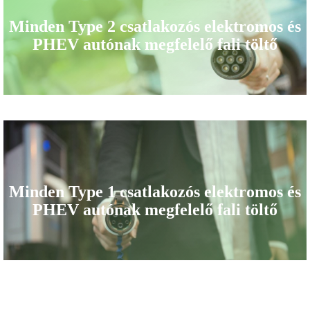
Minden Type 2 csatlakozós elektromos és
PHEV autónak megfelelő fali töltő
Type
1
csatlakozó
Minden Type 1 csatlakozós elektromos és
PHEV autónak megfelelő fali töltő