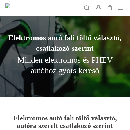
Skip
Men
to
search
account
main
content
Elektromos
autó
fali
töltő
választó,
csatlakozó
szerint
Minden elektromos és PHEV
autóhoz gyors kereső
Elektromos autó fali töltő választó,
autóra szerelt csatlakozó szerint