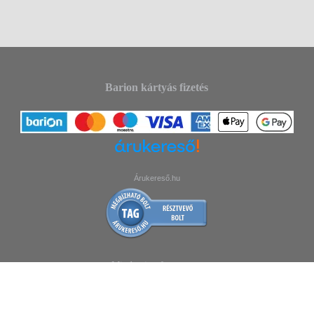
Barion kártyás fizetés
Árukereső.hu
Minden jog fenntartva.
facebook