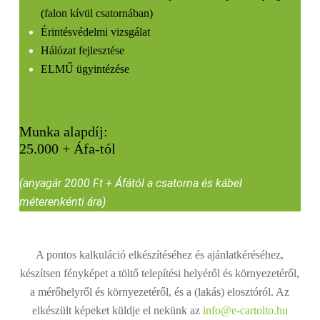
(falon kívül csatornában)
Érintésvédelmi vizsgálat
Hálózat fejlesztése
ELMŰ ügyintézése
Munka alapdíj:
25.000 + Áfa-tól
(anyagár 2000 Ft + Áfától a csatorna és kábel
méterenkénti ára)
A pontos kalkuláció elkészítéséhez és ajánlatkéréséhez,
készítsen fényképet a töltő telepítési helyéről és környezetéről,
a mérőhelyről és környezetéről, és a (lakás) elosztóról. Az
elkészült képeket küldje el nekünk az
info@e-cartolto.hu