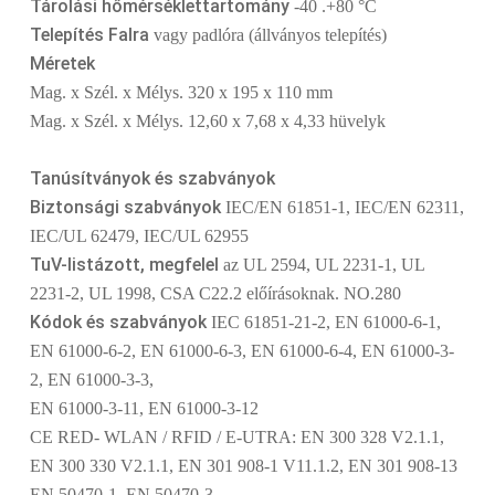
Tárolási hőmérséklettartomány
-40 .+80 °C
Telepítés Falra
vagy padlóra (állványos telepítés)
Méretek
Mag. x Szél. x Mélys. 320 x 195 x 110 mm
Mag. x Szél. x Mélys. 12,60 x 7,68 x 4,33 hüvelyk
Tanúsítványok és szabványok
Biztonsági szabványok
IEC/EN 61851-1, IEC/EN 62311,
IEC/UL 62479, IEC/UL 62955
TuV-listázott, megfelel
az UL 2594, UL 2231-1, UL
2231-2, UL 1998, CSA C22.2 előírásoknak. NO.280
Kódok és szabványok
IEC 61851-21-2, EN 61000-6-1,
EN 61000-6-2, EN 61000-6-3, EN 61000-6-4, EN 61000-3-
2, EN 61000-3-3,
EN 61000-3-11, EN 61000-3-12
CE RED- WLAN / RFID / E-UTRA: EN 300 328 V2.1.1,
EN 300 330 V2.1.1, EN 301 908-1 V11.1.2, EN 301 908-13
EN 50470-1, EN 50470-3