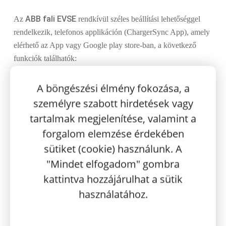
ABB fali EVSE
Az
rendkívül széles beállítási lehetőséggel
rendelkezik, telefonos applikáción (ChargerSync App), amely
elérhető az App vagy Google play store-ban, a következő
funkciók találhatók:
– Azonosítás
A böngészési élmény fokozása, a
személyre szabott hirdetések vagy
A töltő “aktiválásához” / használatához az appban létre kell
hozni egy jelszóval védett felhasználói fiókot, így levédhető
tartalmak megjelenítése, valamint a
jelszóval illetve RFID tag használata esetén is megoldott az
forgalom elemzése érdekében
egyéni azonosítás lehetősége. De ha például többen szeretnék
sütiket (cookie) használunk. A
privát körben használni a töltő(ke)t több okostelefonon, akkor
"Mindet elfogadom" gombra
egy közös használatú (közös felhasználónév + jelszó) fiók
kattintva hozzájárulhat a sütik
létrehozása az App-hoz is egy megoldást jelent.
használatához.
Ez lehetővé teszi, hogy több ember megoszthassa egymás
között a hozzáféréssel vezérelt töltőt.