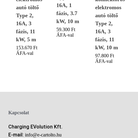
16A, 1
autó töltő
elektromos
fázis, 3.7
Type 2,
autó töltő
kW, 10 m
16A, 3
Type 2,
59.300
Ft
fázis, 11
16A, 3
ÁFA-val
kW, 5 m
fázis, 11
kW, 10 m
153.670
Ft
ÁFA-val
97.800
Ft
ÁFA-val
Kapcsolat
Charging EVolution Kft.
E-mail:
info@e-cartolto.hu