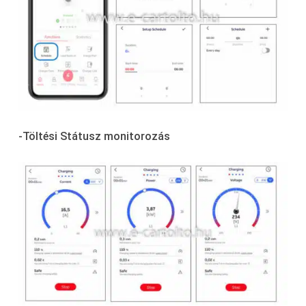
-Töltési Státusz monitorozás