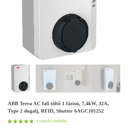
ABB Terra AC fali töltő 1 fázisú, 7,4kW, 32A,
Type 2 dugalj, RFID, Shutter 6AGC101252
1
vásárlói értékelés
Értékelés
1