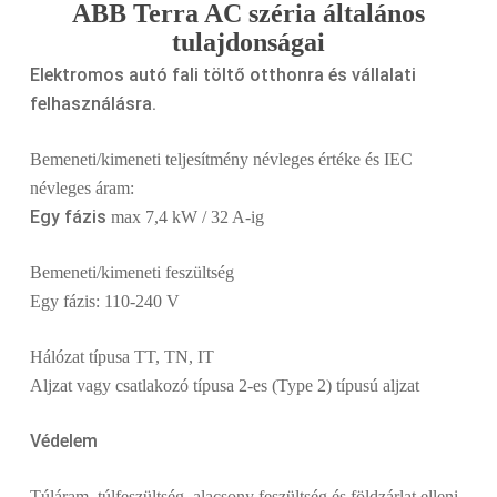
ABB Terra AC széria általános
tulajdonságai
Elektromos autó fali töltő otthonra és vállalati
felhasználásra.
Bemeneti/kimeneti teljesítmény névleges értéke és IEC
névleges áram:
Egy fázis
max 7,4 kW / 32 A-ig
Bemeneti/kimeneti feszültség
Egy fázis: 110-240 V
Hálózat típusa TT, TN, IT
Aljzat vagy csatlakozó típusa 2-es (Type 2) típusú aljzat
Védelem
Túláram, túlfeszültség, alacsony feszültség és földzárlat elleni