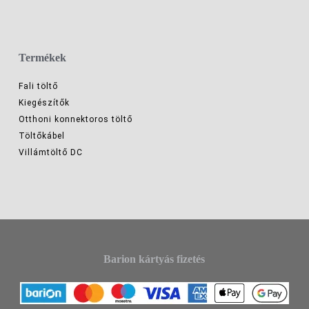
Termékek
Fali töltő
Kiegészítők
Otthoni konnektoros töltő
Töltőkábel
Villámtöltő DC
Barion kártyás fizetés