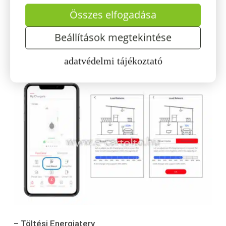
– Töltő hozzáadás (és felszabadítás)
Összes elfogadása
– Firmware frissítések
Beállítások megtekintése
– Töltési Terhelés elosztás – a statikus
adatvédelmi tájékoztató
teljesítményhatárhoz való hozzáállításhoz
– Töltési Energiaterv