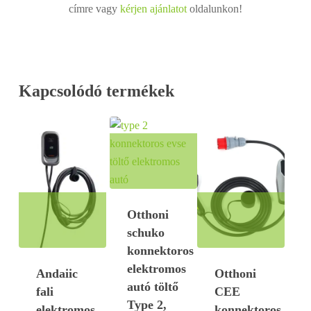
címre vagy
kérjen ajánlatot
oldalunkon!
Kapcsolódó termékek
Otthoni
schuko
konnektoros
elektromos
Andaiic
Otthoni
autó töltő
fali
CEE
Type 2,
elektromos
konnektoros