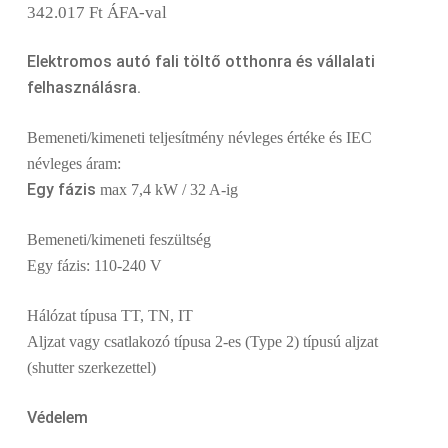
342.017
Ft
ÁFA-val
5.00
az
5-ből,
értékelés
alapján
Elektromos autó fali töltő otthonra és vállalati
felhasználásra.
Bemeneti/kimeneti teljesítmény névleges értéke és IEC
névleges áram:
Egy fázis
max 7,4 kW / 32 A-ig
Bemeneti/kimeneti feszültség
Egy fázis: 110-240 V
Hálózat típusa TT, TN, IT
Aljzat vagy csatlakozó típusa 2-es (Type 2) típusú aljzat
(shutter szerkezettel)
Védelem