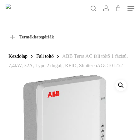
Skip
Men
to
search
account
main
content
Termékkategóriák
Kezdőlap
Fali töltő
ABB Terra AC fali töltő 1 fázisú,
7,4kW, 32A, Type 2 dugalj, RFID, Shutter 6AGC101252