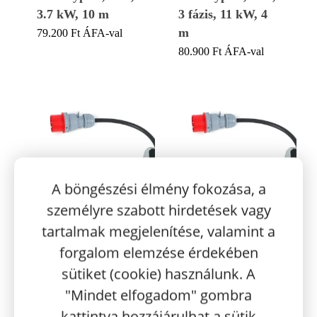
3.7 kW, 10 m
3 fázis, 11 kW, 4
m
79.200
Ft
ÁFA-val
80.900
Ft
ÁFA-val
A böngészési élmény fokozása, a
személyre szabott hirdetések vagy
tartalmak megjelenítése, valamint a
forgalom elemzése érdekében
sütiket (cookie) használunk. A
"Mindet elfogadom" gombra
Otthoni CEE
Otthoni CEE
kattintva hozzájárulhat a sütik