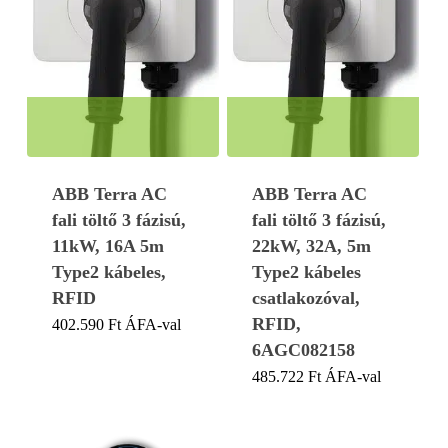
ABB Terra AC
ABB Terra AC
fali töltő 3 fázisú,
fali töltő 3 fázisú,
11kW, 16A 5m
22kW, 32A, 5m
Type2 kábeles,
Type2 kábeles
RFID
csatlakozóval,
RFID,
402.590
Ft
ÁFA-val
6AGC082158
485.722
Ft
ÁFA-val