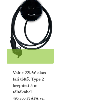
Voltie 22kW okos
fali töltő, Type 2
beépített 5 m
töltőkábel
495.300
Ft
ÁFA-val