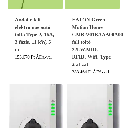
Andaiic fali
EATON Green
elektromos autó
Motion Home
töltő Type 2, 16A,
GMB2201BAAA00A00
3 fázis, 11 kW, 5
fali töltő
m
22kW,MID,
RFID, Wifi, Type
153.670
Ft
ÁFA-val
2 aljzat
283.464
Ft
ÁFA-val