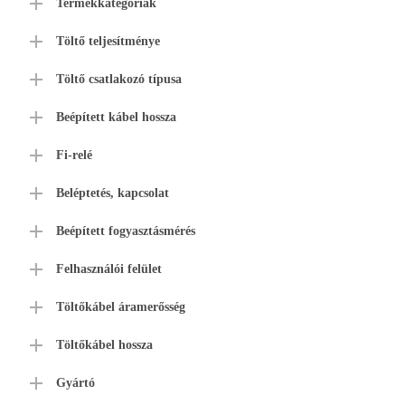
Termékkategóriák
Töltő teljesítménye
Töltő csatlakozó típusa
Beépített kábel hossza
Fi-relé
Beléptetés, kapcsolat
Beépített fogyasztásmérés
Felhasználói felület
Töltőkábel áramerősség
Töltőkábel hossza
Gyártó