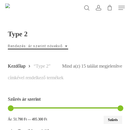
Skip
Men
to
search
account
main
content
Type 2
Rendezés: ár szerint növekvő
Sort
Kezdőlap
“Type 2”
Mind a(z) 15 találat megjelenítve
by
címkével rendelkező termékek
pric
Szűrés ár szerint
low
to
Min
Max
Ár:
51.790 Ft
—
495.300 Ft
Szűrés
ár
ár
hig