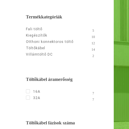
Termékkategóriák
Fali töltő
5
Kiegészítők
10
Otthoni konnektoros töltő
12
Töltőkábel
14
Villámtöltő DC
2
Töltőkábel áramerősség
16A
7
32A
7
Töltőkábel fázisok száma