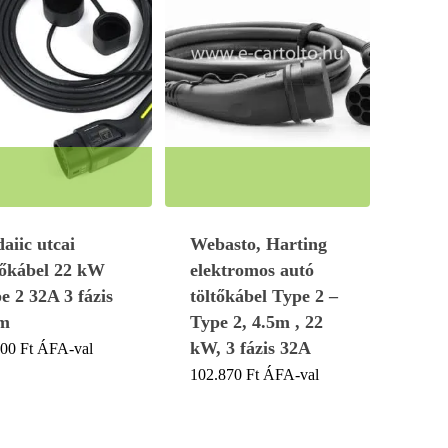
aiic utcai
Webasto, Harting
tőkábel 22 kW
elektromos autó
e 2 32A 3 fázis
töltőkábel Type 2 –
 m
Type 2, 4.5m , 22
kW, 3 fázis 32A
300
Ft
ÁFA-val
102.870
Ft
ÁFA-val