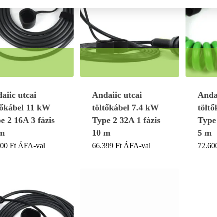
aiic utcai
Andaiic utcai
Andai
tőkábel 11 kW
töltőkábel 7.4 kW
tölt
e 2 16A 3 fázis
Type 2 32A 1 fázis
Type 
 m
10 m
5 m
000
Ft
ÁFA-val
66.399
Ft
ÁFA-val
72.60