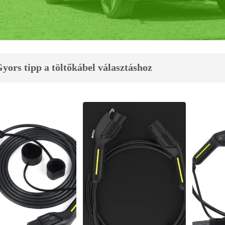
yors tipp a töltőkábel választáshoz
ktromos autó töltőkábelek
 autó típushoz megtalálja a megbízható gyártó által készített prémium 
ületen lévő töltőállomásokhoz és otthoni fali töltőhöz is egyaránt. Egys
satlakozójához és már indítható is a töltés.
kábel típusok:
 három fázisú kábel
ásnál figyelembe kell venni az autóba beépített töltés vezérlő tulajdonságát, hogy
 fázisú töltőkábel: alkalmas egy, kettő és három fázisú töltésre.