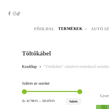
Skip
to
FACEBOOK
INSTAGRAM
TIKTOK
main
content
TERMÉKEK
FŐOLDAL
AUTÓ S
Nyomd meg az ESC gombot a bezáráshoz
Töltőkábel
Kezdőlap
“Töltőkábel” címkével rendelkező termék
Szűrés ár szerint
Gyors 
Min
Max
Ár:
43.790 Ft
—
102.870 Ft
Szűrés
ár
ár