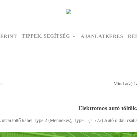
TIPPEK, SEGÍTSÉG
ZERINT
AJÁNLATKÉRÉS
RE
ek
Mind a(z) 14
Elektromos autó töltők
utcai töltő kábel Type 2 (Mennekes), Type 1 (J1772) Autó oldali csatlak