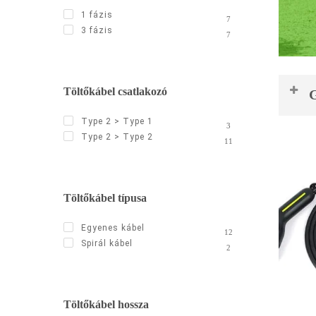
1 fázis
7
3 fázis
7
Töltőkábel csatlakozó
G
Type 2 > Type 1
3
Ele
Type 2 > Type 2
11
Minden
közter
autó c
Töltőkábel típusa
Egyenes kábel
Töltő
12
Spirál kábel
2
Egy és
Választ
Töltőkábel hossza
– Három