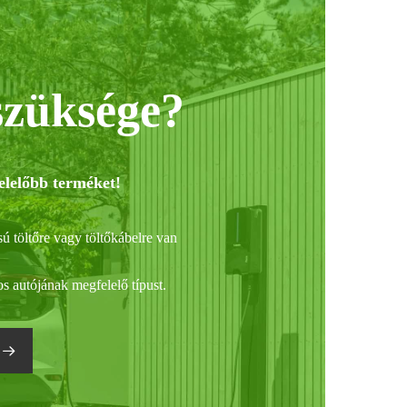
high
szüksége?
elelőbb terméket!
sú töltőre vagy töltőkábelre van
s autójának megfelelő típust.