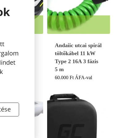
ok
s lenni a kocsi és töltő között, tehát nem koszolódik olyan
es társa.
tt
ic utcai
Andaiic utcai spirál
orgalom
őkábel 22 kW
töltőkábel 11 kW
Mindet
2 32A 3 fázis
Type 2 16A 3 fázis
5 m
k
0
Ft
ÁFA-val
60.000
Ft
ÁFA-val
tése