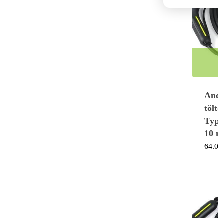
And
töl
Typ
10
64.