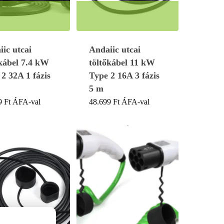
ic utcai
Andaiic utcai
oldali csatlakozó két típusú lehet:
őkábel 7.4 kW
töltőkábel 11 kW
 alkalmas.
2 32A 1 fázis
Type 2 16A 3 fázis
ltésre
5 m
9
Ft
ÁFA-val
48.699
Ft
ÁFA-val
lisek a kisebb értékűvel, de fordított esetben már nem. Tehát a
2 A töltés.