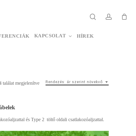
search
account
KAPCSOLAT
FERENCIÁK
HÍREK
Rendezés: ár szerint növekvő
Sorted
 találat megjelenítve
by
ábelek
price:
low
ozóaljzattal és Type 2 töltő oldali csatlakozóaljzattal.
to