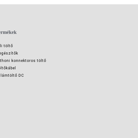
ermékek
li töltő
egészítők
thoni konnektoros töltő
ltőkábel
llámtöltő DC