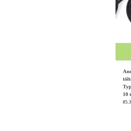
And
töl
Typ
10
85.