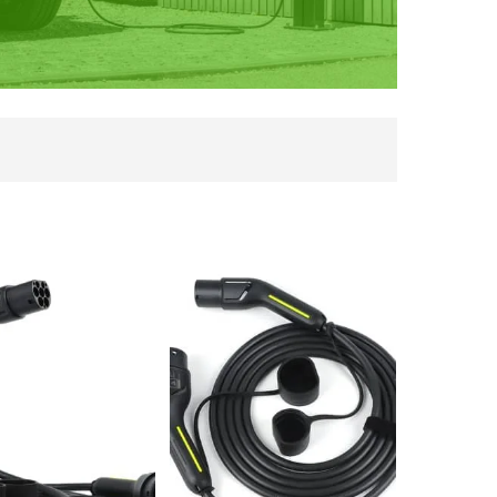
kategóriájú töltőkábelt kínálatunkban. Alkalmasak a
zerűen csatlakoztatható a töltőhöz és az elektromos
 egy vagy három fázisú töltőkábel szükséges.