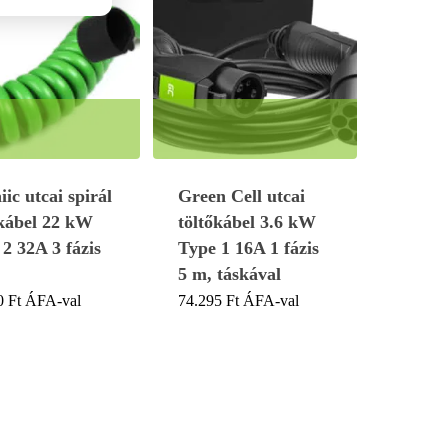
ic utcai spirál
Green Cell utcai
őkábel 22 kW
töltőkábel 3.6 kW
2 32A 3 fázis
Type 1 16A 1 fázis
5 m, táskával
0
Ft
ÁFA-val
74.295
Ft
ÁFA-val