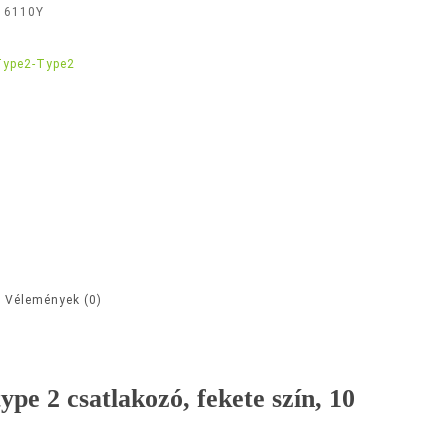
16110Y
l
Type2-Type2
Vélemények (0)
pe 2 csatlakozó, fekete szín, 10