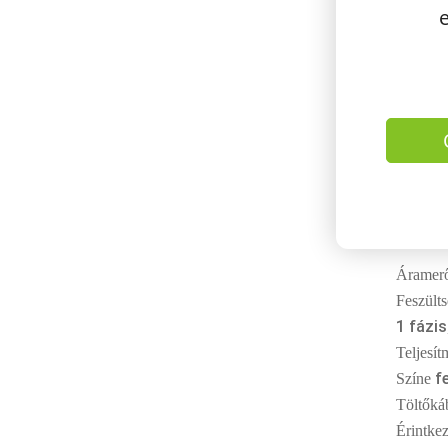
Parkl, 
töl
amit
Töltőo
Elektr
Áramer
Feszült
1 fázis
Teljesí
f
Színe
Töltőká
Érintkez