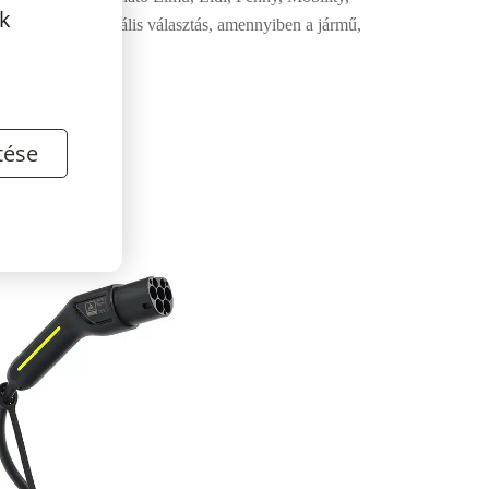
k
s töltőknél
) ideális választás, amennyiben a jármű,
tése
datok: