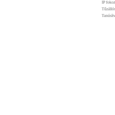
IP fokoz
Tűzálló
Tanúsít