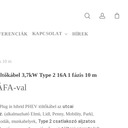
search
account
KAPCSOLAT
FERENCIÁK
HÍREK
is 10 m
öltőkábel 3,7kW Type 2 16A 1 fázis 10 m
ÁFA-val
utcai
Plug in hibrid PHEV töltőkábel az
z
. (alkalmazható Elmü, Lidl, Penny, Mobility, Parkl,
Type 2 csatlakozó aljzatos
lodák, munkahelyek,