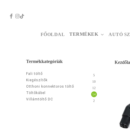
Skip
to
FACEBOOK
INSTAGRAM
TIKTOK
main
content
TERMÉKEK
FŐOLDAL
AUTÓ S
Nyomd meg az ESC gombot a bezáráshoz
Termékkategóriák
Kezdől
Fali töltő
5
Kiegészítők
10
Otthoni konnektoros töltő
12
Töltőkábel
14
Villámtöltő DC
2