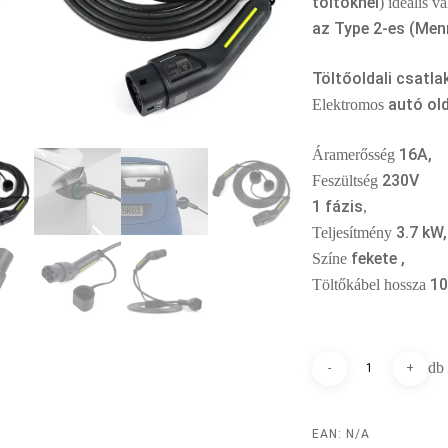
töltőknél
) ideális v
az Type 2-es (Men
Töltőoldali csatl
autó old
Elektromos
16A,
Áramerősség
230V
Feszültség
1 fázis
,
3.7 kW,
Teljesítmény
fekete ,
Színe
10
Töltőkábel hossza
EAN:
N/A