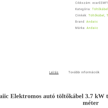
Cikkszám:
ecarEEMF
Kategória:
Töltőkábe
Címkék:
Töltőkábel
,
Brand:
Andaiic
Márka:
Andaiic
Leírás
További információk
iic Elektromos autó töltőkábel 3.7 kW ty
méter