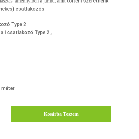
tölteni szeretnénk
álasztás, amennyiben a jármű, amit
nekes) csatlakozós
.
akozó Type 2
ali csatlakozó Type 2 ,
 méter
Kosárba Teszem