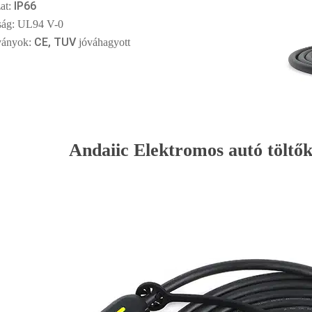
IP66
at:
ság: UL94 V-0
CE, TUV
ványok:
jóváhagyott
Andaiic Elektromos autó töltők