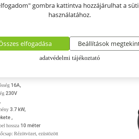
elfogadom" gombra kattintva hozzájárulhat a süti
Type 2 csatlakozó aljzato
TEA, EVDirect, szállodák, munkahelyek,
használatához.
teni szeretnénk az Type 2-es (Mennekes) csatlakozós
.
Összes elfogadása
Beállítások megtekin
Töltőkábel műszaki a
adatvédelmi tájékoztató
ldali csatlakozó Type 2
autó oldali csatlakozó Type 2 ,
omos
16A,
ősség
230V
ség
,
3.7 kW,
tmény
ekete ,
10 méter
bel hossza
őcsap: Rézötvözet, ezüstözött