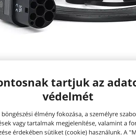
ontosnak tartjuk az adat
védelmét
 böngészési élmény fokozása, a személyre szabo
ések vagy tartalmak megjelenítése, valamint a f
ése érdekében sütiket (cookie) használunk. A "
utcai töltőállomás
mos autóhoz, Plug in hibrid PHEV töltőkábel az