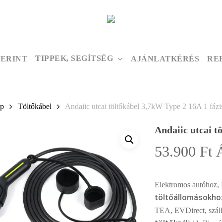
TIPPEK, SEGÍTSÉG
ZERINT
AJÁNLATKÉRÉS
RE
ap
Töltőkábel
Andaiic utcai töltőkábel 3,7kW Type 2 16A 1 fáz
Andaiic utcai t
53.900
Ft
Elektromos autóhoz, 
töltőállomásokho
TEA, EVDirect, szál