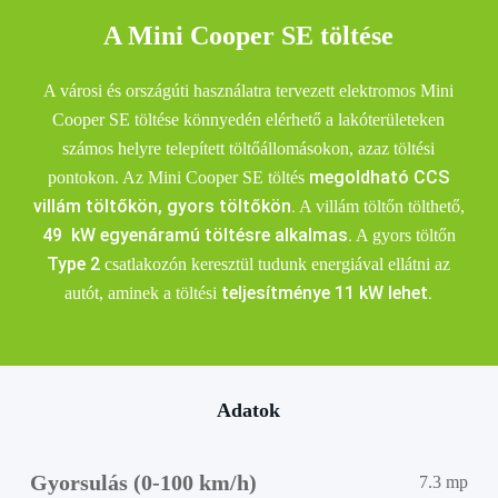
Type 2 16A
Type 2 16A
A Mini Cooper SE töltése
3 fázis 5 m
3 fázis 10
m
60.000
Ft
A városi és országúti használatra tervezett elektromos Mini
ÁFA-val
64.000
Ft
Cooper SE töltése könnyedén elérhető a lakóterületeken
Otthoni
Otthoni
ÁFA-val
számos helyre telepített töltőállomásokon, azaz töltési
schuko
schuko
megoldható CCS
pontokon. Az Mini Cooper SE töltés
konnektoros
konnektoros
villám töltőkön, gyors töltőkön.
A villám töltőn tölthető,
elektromos
elektromos
ABB Terra
ABB Terra
49
kW
egyenáramú töltésre alkalmas.
A gyors töltőn
autó töltő
autó töltő
AC fali
AC fali
Type 2
csatlakozón keresztül tudunk energiával ellátni az
Type 2,
Type 2,
töltő 3
töltő 3
teljesítménye 11 kW lehet.
autót, aminek a töltési
16A, 1
16A, 1
fázisú,
fázisú,
fázis, 3.7
fázis, 3.7
11kW, 16A
22kW, 32A,
kW, 4 m
kW, 10 m
5m Type2
5m Type2
Andaiic
Andaiic
51.799
Ft
59.300
Ft
kábeles,
kábeles
Adatok
utcai spirál
utcai
ÁFA-val
ÁFA-val
RFID
csatlakozóval,
töltőkábel
töltőkábel
RFID,
402.590
Ft
22 kW
22 kW
ÁFA-val
Gyorsulás (0-100 km/h)
6AGC082158
7.3 mp