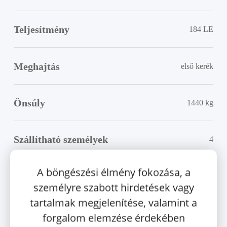
Type 2 32A
Type 2 32A
485.722
Ft
3 fázis 5 m
3 fázis 10
ÁFA-val
m
72.600
Ft
Teljesítmény
184 LE
ÁFA-val
85.300
Ft
ÁFA-val
Meghajtás
első kerék
Otthoni
schuko
Önsúly
konnektoros
1440 kg
elektromos
autó töltő
Szállítható személyek
4
Type 2,
16A, 1
Webasto,
fázis, 3.7
A böngészési élmény fokozása, a
Harting
kW, 6 m
személyre szabott hirdetések vagy
Hossz
3845 mm
elektromos
53.500
Ft
tartalmak megjelenítése, valamint a
autó
ÁFA-val
forgalom elemzése érdekében
töltőkábel
Szélesség (tükörrel)
1727 mm