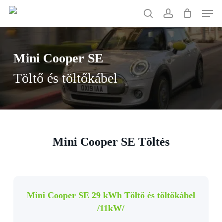
Skip
Men
to
search
account
main
content
Mini Cooper SE
Töltő és töltőkábel
Mini Cooper SE Töltés
Mini Cooper SE 29 kWh Töltő és töltőkábel
/11kW/