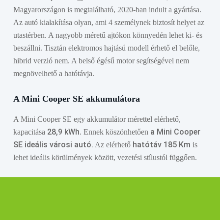
töltőkábel
töltőkábel
Magyarországon is megtalálható, 2020-ban indult a gyártása.
ABB Terra
Andaiic fali
Töltési idő fali
11 kW
22 kW
Az autó kialakítása olyan, ami 4 személynek biztosít helyet az
AC fali
elektromos
3,5 óra
töltővel
Type 2 16A
Type 2 32A
utastérben. A nagyobb méretű ajtókon könnyedén lehet ki- és
töltő 3
autó töltő
3 fázis 5 m
3 fázis 5 m
beszállni. Tisztán elektromos hajtású modell érhető el belőle,
fázisú,
Type 2,
48.699
Ft
58.100
Ft
hibrid verzió nem. A belső égésű motor segítségével nem
11kW, 16A
16A, 3
Töltési idő
Otthoni
Otthoni
ÁFA-val
ÁFA-val
Andaiic fali
EATON
megnövelhető a hatótávja.
5m Type2
fázis, 11
hagyományos
15 óra
konnektoros
konnektoros
elektromos
Green
kábeles,
kW, 5 m
konektorról
elektromos
elektromos
autó töltő
Motion
A Mini Cooper SE akkumulátora
RFID
153.670
Ft
autó töltő
autó töltő
Type 2,
Home
ÁFA-val
402.590
Ft
Type 2,
Type 2,
A Mini Cooper SE egy akkumulátor mérettel elérhető,
16A, 3
GMB2201BAAA00A00
ÁFA-val
Az autó csatlakozó
16A, 3.7
16A, 3.7
28,9 kWh
a Mini Cooper
kapacitása
. Ennek köszönhetően
fázis, 11
fali töltő
Type 2
típusa
kW,5 m
kW, 10 m
SE ideális városi autó.
hatótáv 185 Km
Az elérhető
is
kW, 5 m
22kW,MID,
lehet ideális körülmények között, vezetési stílustól függően.
61.300
Ft
79.200
Ft
RFID,
153.670
Ft
ÁFA-val
ÁFA-val
ÁFA-val
Wifi, Type
Fogyasztás (kWh /
Andaiic
Andaiic
16 kWh
2 aljzat
100km)
utcai spirál
utcai
283.464
Ft
töltőkábel
töltőkábel
ÁFA-val
11 kW
11 kW