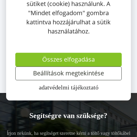
sütiket (cookie) használunk. A
Type 2 –
Type 2,
"Mindet elfogadom" gombra
4.5m , 22
Magasság
kattintva hozzájárulhat a sütik
1432 mm
kW, 3 fázis
használatához.
32A
Csomagtartó
102.870
Ft
211 l
ÁFA-val
Összes elfogadása
Használt Mini Cooper SE-t és számos használt elektromos
Beállítások megtekintése
autót ezen a
linken
talál, amennyiben új Mini Cooper SE-t
szeretne vásárolni azt
itt teheti meg
.
adatvédelmi tájékoztató
Segítségre van szüksége?
Írjon nekünk, ha segítséget szeretne kérni a töltő vagy töltőkábel