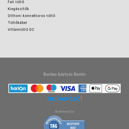
Fali töltő
Kiegészítők
Otthoni konnektoros töltő
Töltőkábel
Villámtöltő DC
Barion kártyás fizetés
Árukereső.hu