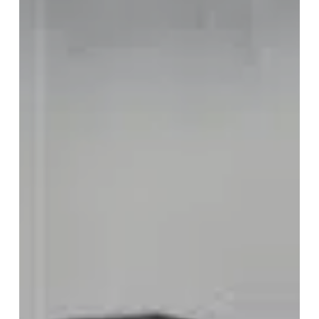
Tesla
Model
X