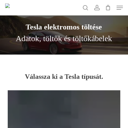
Skip
Men
to
search
account
main
Tesla
elektromos
töltése
content
Adatok, töltők és töltőkábelek
Válassza ki a Tesla típusát.
Tesla
Model
Y