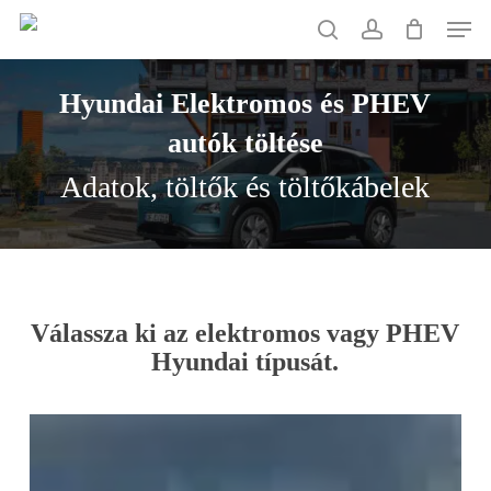
Skip
Men
to
search
account
main
Hyundai
Elektromos
és
PHEV
content
autók
töltése
Adatok, töltők és töltőkábelek
Válassza ki az elektromos vagy PHEV
Hyundai típusát.
Hyundai
Kona
Electric